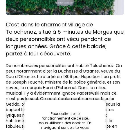
C’est dans le charmant village de
Tolochenaz, situé à 5 minutes de Morges que
deux personnalités ont vécu pendant de
longues années. Grâce à cette balade,
partez à leur découverte.
De nombreuses personnalités ont habité Tolochenaz. On
peut notamment citer la Duchesse d’Otrante, veuve du
Duc d’Otrante, titre créé en 1809 par Napoléon I au profit
de Joseph Fouché, ministre de la police générale, et son
neveu, le marquis Henri d’Estournel. Dans le milieu
musical, il y a évidemment Ignace Paderewski mais ce
n’est pas le seul. On peut également nommer Nicolaï
Gedda, tenor suédois qui a notamment pratiqué sous la
baguette de Herbert von Karajan ou auprès d’artistes
Pour optimiser le
lyriques reconnus comme Maria Callas, tous deux
fonctionnement de ce site,
habitants de Tolochenaz également ! Finalement, la
nous utilisons des cookies. En
fabuleuse danseuse Zizi Jeanmaire qui s’est éteinte en
naviguant sur ce site, vous