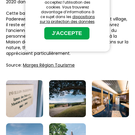
2020 dans son appartement à Tolochenaz.
acceptez l’utilisation des
cookies. Vous trouverez
davantage d’informations à
Cette balade se focalise sur Audrey Hepburn et
ce sujet dans les
dispositions
Paderewski, qui y ont tout deux vécu. Dans le petit village,
sur la protection des données
.
il reste encore des traces de leur passage. Découvrez
l’ancienne maison d’Audrey Hepburn, les maisons du
personnel de Paderewski et terminez votre visite à la
Maison de la Rivière pour y découvrir des expositions sur la
nature, thème qu’Audrey Hepburn et Paderewski
appréciaient particulièrement.
Source:
Morges Région Tourisme