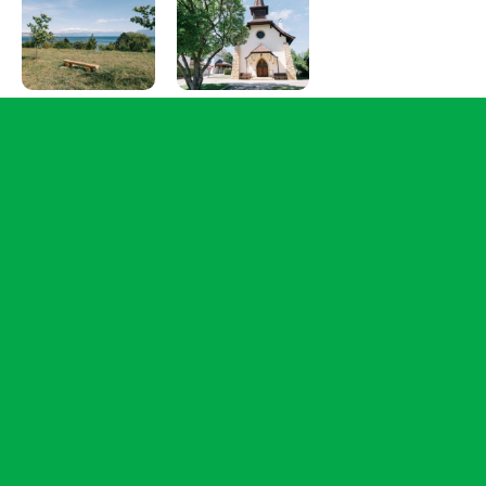
Informations complémentaires
Longueur
3.8 km
Durée
1h
Dénivelé positif
52 m
Dénivelé
90 m
négatif
Difficulté
Facile
Comment s'y rendre?
Le départ de la balade se situe à l’arrêt
Tolochenaz, Place
Audrey Hepburn
sur la ligne 703.